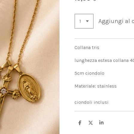
Aggiungi al c
Collana tris
lunghezza estesa collana
5cm ciondolo
Materiale: stainless
ciondoli inclusi
C
C
C
o
o
o