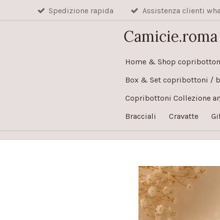
Spedizione rapida
Assistenza clienti w
Vai
al
Camicie.roma
contenuto
principale
Home & Shop copribotton
Box & Set copribottoni / 
Copribottoni Collezione a
Bracciali
Cravatte
Gi