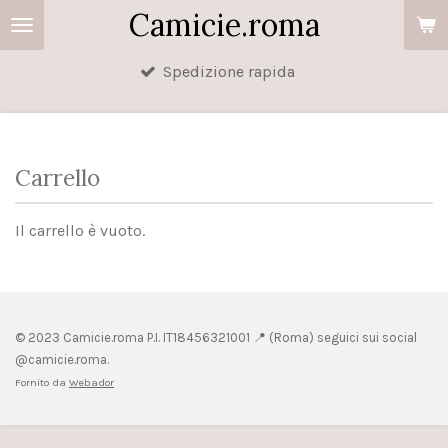
Camicie.roma
Vai
al
Spedizione rapida
contenuto
principale
Carrello
Il carrello è vuoto.
© 2023 Camicie.roma P.I.
IT18456321001 📍 (
Roma) seguici sui social
@camicie.roma.
Fornito da
Webador