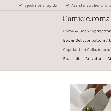
Spedizione rapida
Assistenza clienti w
Vai
al
Camicie.roma
contenuto
principale
Home & Shop copribotton
Box & Set copribottoni / 
Copribottoni Collezione a
Bracciali
Cravatte
Gi