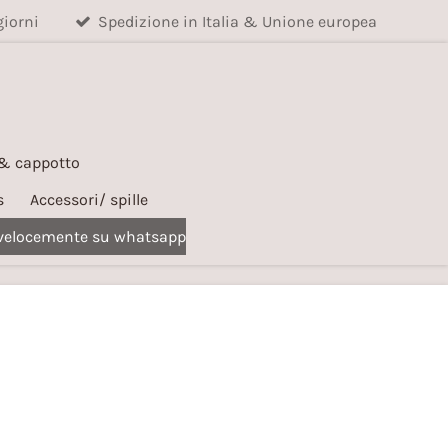
giorni
Spedizione in Italia & Unione europea
 & cappotto
s
Accessori/ spille
 velocemente su whatsapp