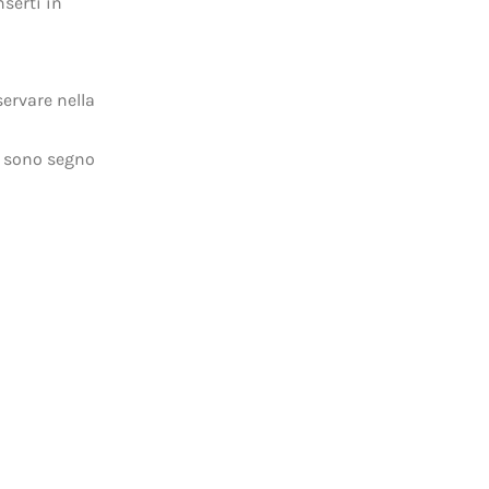
nserti in
ervare nella
i sono segno