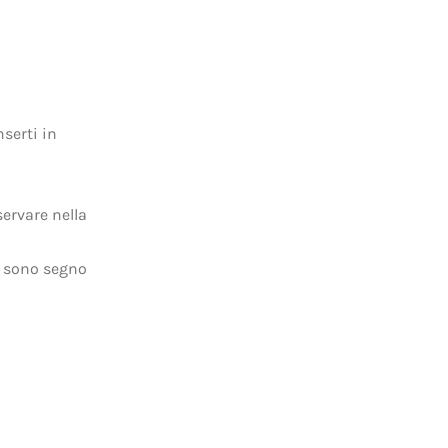
nserti in
ervare nella
i sono segno