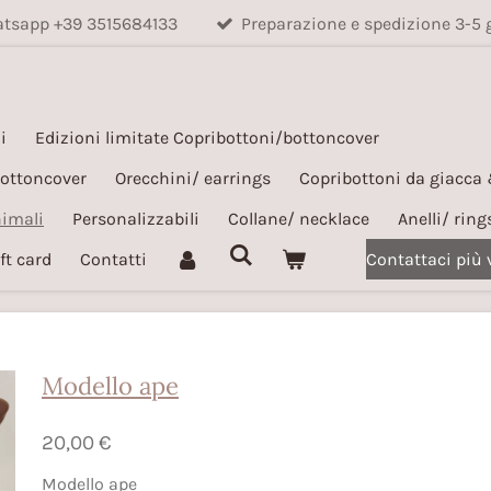
hatsapp +39 3515684133
Preparazione e spedizione 3-5 
i
Edizioni limitate Copribottoni/bottoncover
bottoncover
Orecchini/ earrings
Copribottoni da giacca
nimali
Personalizzabili
Collane/ necklace
Anelli/ ring
ft card
Contatti
Contattaci più
Modello ape
20,00 €
Modello ape