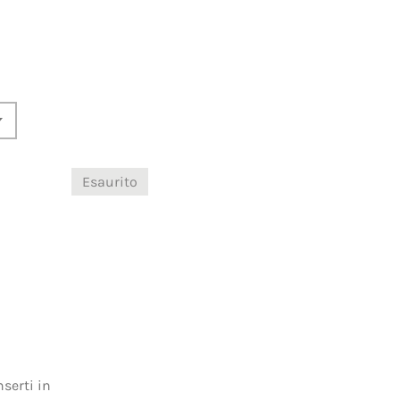
Esaurito
nserti in