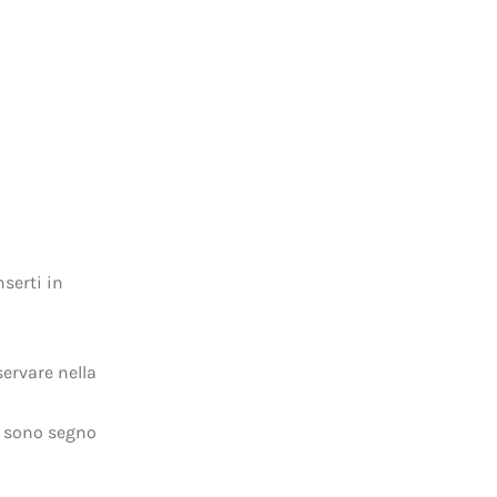
nserti in
ervare nella
i sono segno