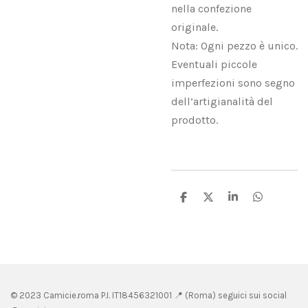
nella confezione
originale.
Nota: Ogni pezzo è unico.
Eventuali piccole
imperfezioni sono segno
dell’artigianalità del
prodotto.
C
C
C
C
o
o
o
o
n
n
n
n
d
d
d
d
i
i
i
i
v
v
v
v
i
i
i
i
d
d
d
d
i
i
i
i
© 2023 Camicie.roma P.I.
IT18456321001 📍 (
Roma) seguici sui social