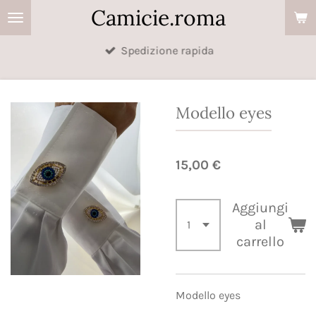
Camicie.roma
Vai
al
Spedizione rapida
contenuto
principale
Modello eyes
15,00 €
Aggiungi
al
carrello
Modello eyes