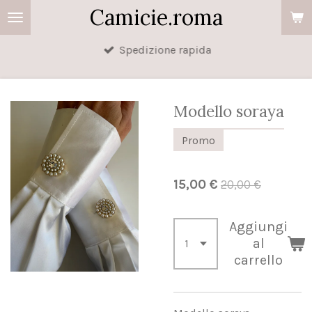
Camicie.roma
Vai
al
Spedizione rapida
contenuto
principale
Modello soraya
Promo
15,00 €
20,00 €
Aggiungi
al
carrello