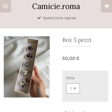
Camicie.roma
Vai
al
Spedizione rapida
contenuto
principale
Box 5 pezzi
50,00 €
Stile