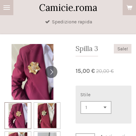
Camicie.roma
Vai
al
Spedizione rapida
contenuto
principale
Spilla 3
Sale!
15,00 €
20,00 €
Stile