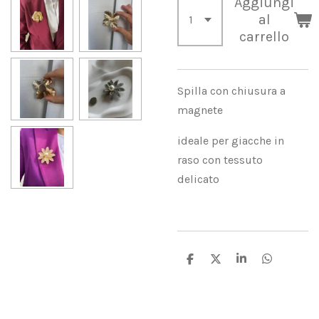
Aggiungi
al
carrello
Spilla con chiusura a
magnete
ideale per giacche in
raso con tessuto
delicato
C
C
C
C
o
o
o
o
n
n
n
n
d
d
d
d
i
i
i
i