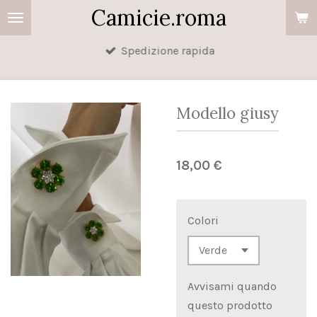
Camicie.roma
Vai
al
Spedizione rapida
contenuto
principale
Modello giusy
18,00 €
Colori
Avvisami quando
questo prodotto