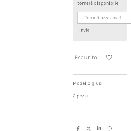
tornerà disponibile.
Invia
Esaurito
Modello giusi
2 pezzi
C
C
C
C