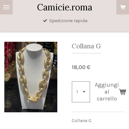
Camicie.roma
Vai
al
Spedizione rapida
contenuto
principale
Collana G
18,00 €
Aggiungi
al
carrello
Collana G