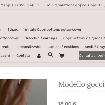
hatsapp +39 3515684133
Preparazione e spedizione 3-5 
i
Edizioni limitate Copribottoni/bottoncover
bottoncover
Orecchini/ earrings
Copribottoni da giacca
nimali
Personalizzabili
Collane/ necklace
Anelli/ ring
ft card
Contatti
Contattaci più
Modello gocci
18,00 €