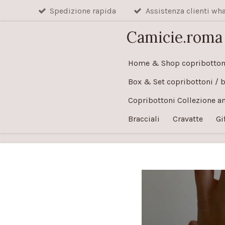
Spedizione rapida
Assistenza clienti w
Vai
al
Camicie.roma
contenuto
principale
Home & Shop copribotton
Box & Set copribottoni / 
Copribottoni Collezione a
Bracciali
Cravatte
Gi