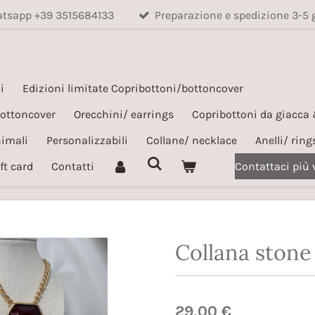
hatsapp +39 3515684133
Preparazione e spedizione 3-5 
i
Edizioni limitate Copribottoni/bottoncover
bottoncover
Orecchini/ earrings
Copribottoni da giacca
nimali
Personalizzabili
Collane/ necklace
Anelli/ ring
ft card
Contatti
Contattaci più
Collana stone
29,00 €