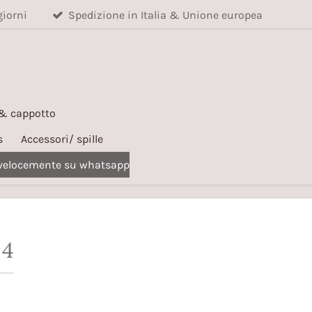
giorni
Spedizione in Italia & Unione europea
 & cappotto
s
Accessori/ spille
 velocemente su whatsapp
 4