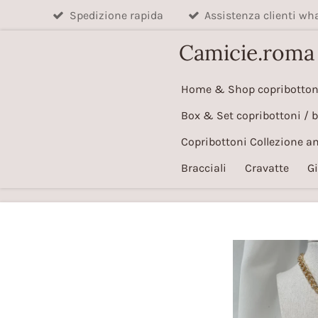
Spedizione rapida
Assistenza clienti w
Vai
al
Camicie.roma
contenuto
principale
Home & Shop copribotton
Box & Set copribottoni / 
Copribottoni Collezione a
Bracciali
Cravatte
Gi