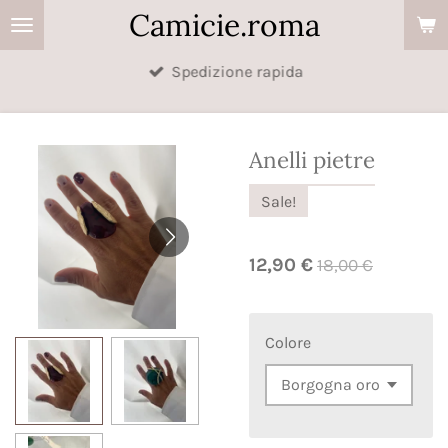
Camicie.roma
Vai
al
Spedizione rapida
contenuto
principale
Anelli pietre
Sale!
12,90 €
18,00 €
Colore