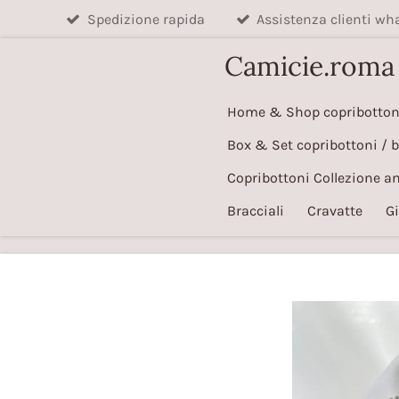
Spedizione rapida
Assistenza clienti w
Vai
al
Camicie.roma
contenuto
principale
Home & Shop copribotton
Box & Set copribottoni / 
Copribottoni Collezione a
Bracciali
Cravatte
Gi