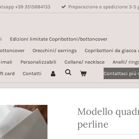
hatsapp +39 3515684133
Preparazione e spedizione 3-5 
i
Edizioni limitate Copribottoni/bottoncover
bottoncover
Orecchini/ earrings
Copribottoni da giacca
nimali
Personalizzabili
Collane/ necklace
Anelli/ ring
ft card
Contatti
Contattaci più
Modello quadr
perline