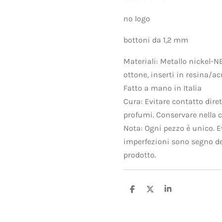
no logo
bottoni da 1,2 mm
Materiali: Metallo nickel-N
ottone, inserti in resina/acr
Fatto a mano in Italia
Cura: Evitare contatto dire
profumi. Conservare nella c
Nota: Ogni pezzo è unico. E
imperfezioni sono segno del
prodotto.
C
C
C
o
o
o
n
n
n
d
d
d