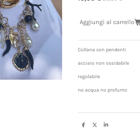
Aggiungi al carrello
Collana con pendenti
acciaio non ossidabile
regolabile
no acqua no profumo
C
C
C
o
o
o
n
n
n