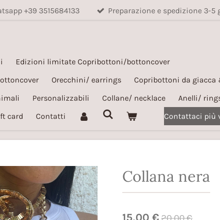
hatsapp +39 3515684133
Preparazione e spedizione 3-5 
i
Edizioni limitate Copribottoni/bottoncover
bottoncover
Orecchini/ earrings
Copribottoni da giacca
nimali
Personalizzabili
Collane/ necklace
Anelli/ ring
ft card
Contatti
Contattaci più
Collana nera
15,00 €
20,00 €