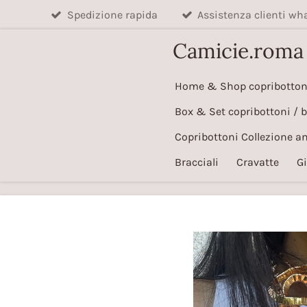
Spedizione rapida
Assistenza clienti w
Vai
al
Camicie.roma
contenuto
principale
Home & Shop copribotton
Box & Set copribottoni / 
Copribottoni Collezione a
Bracciali
Cravatte
Gi