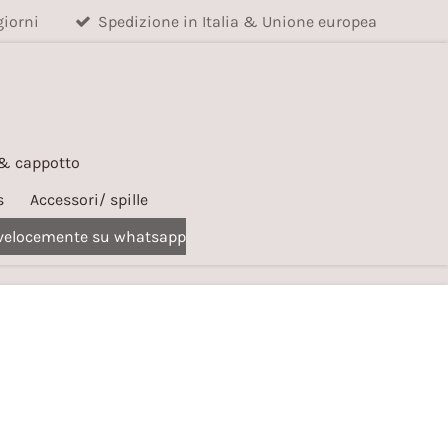
giorni
Spedizione in Italia & Unione europea
 & cappotto
s
Accessori/ spille
 velocemente su whatsapp