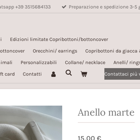
hatsapp +39 3515684133
Preparazione e spedizione 3-5 
i
Edizioni limitate Copribottoni/bottoncover
bottoncover
Orecchini/ earrings
Copribottoni da giacca
nimali
Personalizzabili
Collane/ necklace
Anelli/ ring
ft card
Contatti
Contattaci più
Anello marte
15,00 €