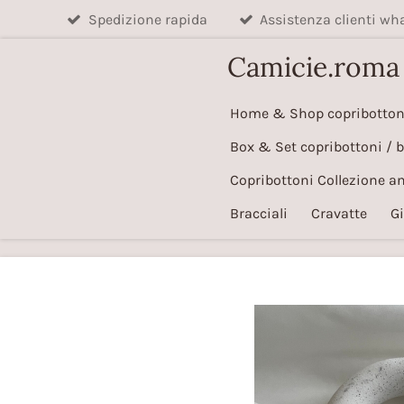
Spedizione rapida
Assistenza clienti w
Vai
al
Camicie.roma
contenuto
principale
Home & Shop copribotton
Box & Set copribottoni / 
Copribottoni Collezione a
Bracciali
Cravatte
Gi