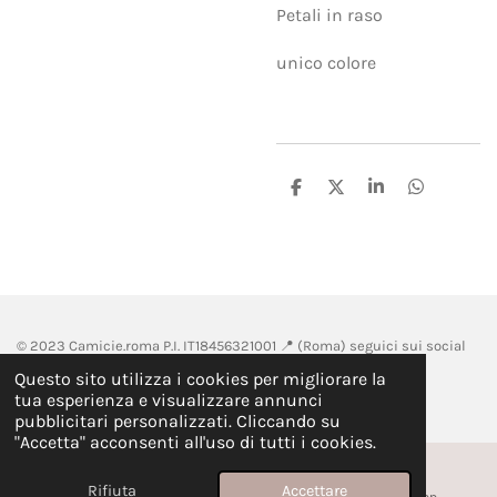
Petali in raso
unico colore
C
C
C
C
o
o
o
o
n
n
n
n
d
d
d
d
i
i
i
i
v
v
v
v
i
i
i
i
d
d
d
d
i
i
i
i
© 2023 Camicie.roma P.I.
IT18456321001 📍 (
Roma) seguici sui social
@camicie.roma.
Questo sito utilizza i cookies per migliorare la
Fornito da
Webador
tua esperienza e visualizzare annunci
pubblicitari personalizzati. Cliccando su
"Accetta" acconsenti all'uso di tutti i cookies.
Rifiuta
Accettare
Email
Instagram
WhatsApp