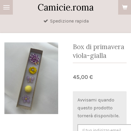
Camicie.roma
Vai
al
Spedizione rapida
contenuto
principale
Box di primavera
viola-gialla
45,00 €
Avvisami quando
questo prodotto
tornerà disponibile.