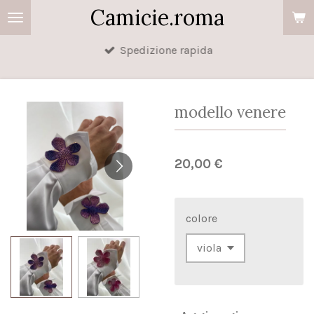
Camicie.roma
Vai
al
Spedizione rapida
contenuto
principale
modello venere
20,00 €
colore