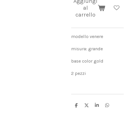
Aggiungi
al
carrello
modello venere
misura: grande
base color gold
2 pezzi
C
C
C
C
o
o
o
o
n
n
n
n
d
d
d
d
i
i
i
i