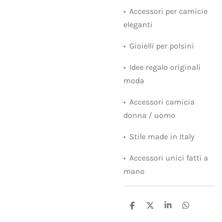
•⁠ ⁠Accessori per camicie
eleganti
•⁠ ⁠Gioielli per polsini
•⁠ ⁠Idee regalo originali
moda
•⁠ ⁠Accessori camicia
donna / uomo
•⁠ ⁠Stile made in Italy
•⁠ ⁠Accessori unici fatti a
mano
C
C
C
C
o
o
o
o