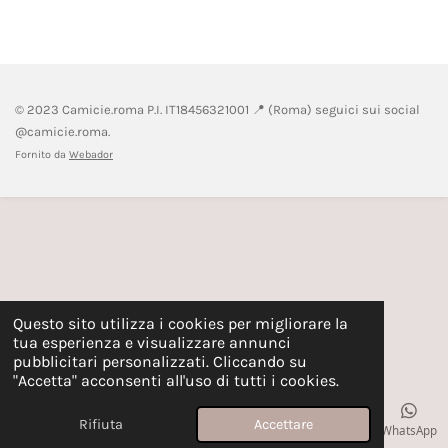
n
n
n
n
d
d
d
d
i
i
i
i
v
v
v
v
i
i
i
i
d
d
d
d
i
i
i
i
© 2023 Camicie.roma P.I.
IT18456321001 📍 (
Roma) seguici sui social
@camicie.roma.
Fornito da
Webador
Questo sito utilizza i cookies per migliorare la
tua esperienza e visualizzare annunci
pubblicitari personalizzati. Cliccando su
"Accetta" acconsenti all'uso di tutti i cookies.
Rifiuta
Accettare
Email
Instagram
WhatsApp