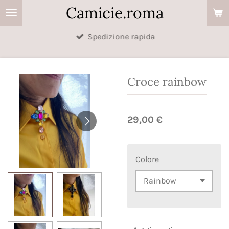
Camicie.roma
Vai
al
Spedizione rapida
contenuto
principale
Croce rainbow
29,00 €
Colore