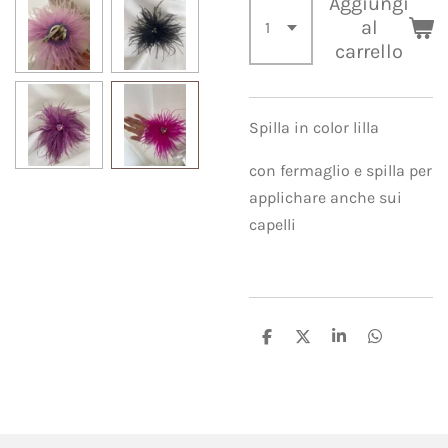
Aggiungi
al
carrello
Spilla in color lilla
con fermaglio e spilla per
applichare anche sui
capelli
C
C
C
C
o
o
o
o
n
n
n
n
d
d
d
d
i
i
i
i
v
v
v
v
i
i
i
i