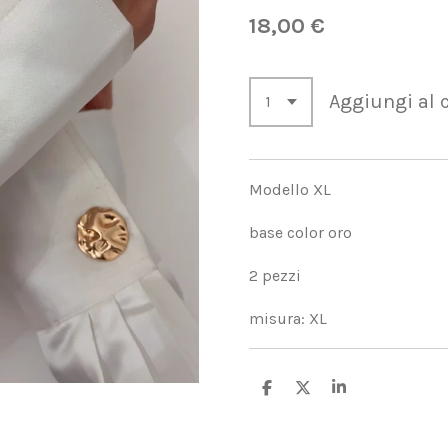
18,00 €
Aggiungi al c
Modello XL
base color oro
2 pezzi
misura: XL
C
C
C
o
o
o
n
n
n
d
d
d