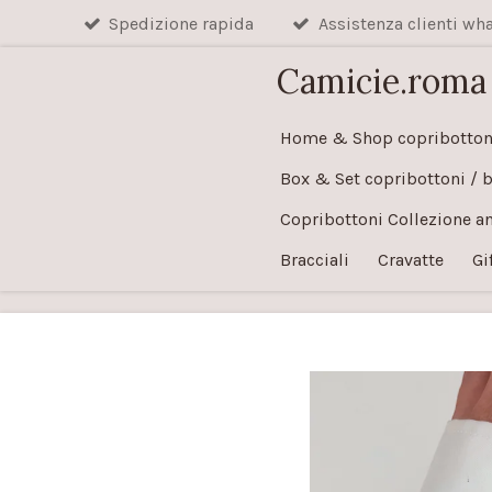
Spedizione rapida
Assistenza clienti w
Vai
al
Camicie.roma
contenuto
principale
Home & Shop copribotton
Box & Set copribottoni / 
Copribottoni Collezione a
Bracciali
Cravatte
Gi