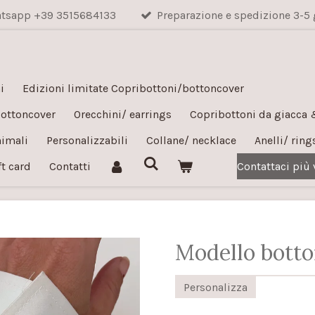
hatsapp +39 3515684133
Preparazione e spedizione 3-5 
i
Edizioni limitate Copribottoni/bottoncover
bottoncover
Orecchini/ earrings
Copribottoni da giacca
nimali
Personalizzabili
Collane/ necklace
Anelli/ ring
ft card
Contatti
Contattaci più
Modello botto
Personalizza