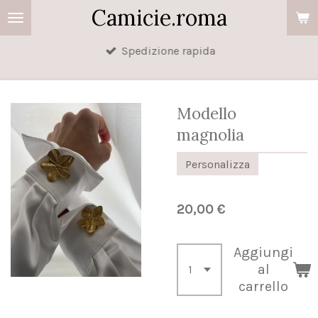
Camicie.roma
Vai
al
Spedizione rapida
contenuto
principale
Modello
magnolia
Personalizza
20,00 €
Aggiungi
al
carrello