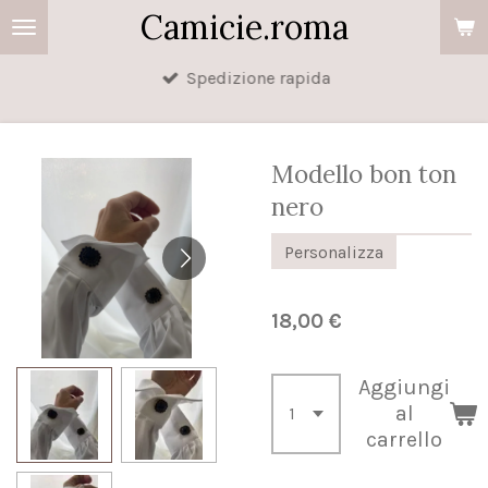
Camicie.roma
Vai
al
Spedizione rapida
contenuto
principale
Modello bon ton
nero
Personalizza
18,00 €
Aggiungi
al
carrello