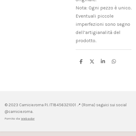
Nota: Ogni pezzo è unico.
Eventuali piccole
imperfezioni sono segno
dell’artigianalità del
prodotto.
C
C
C
C
o
o
o
o
n
n
n
n
d
d
d
d
i
i
i
i
v
v
v
v
i
i
i
i
d
d
d
d
i
i
i
i
© 2023 Camicie.roma P.I.
IT18456321001 📍 (
Roma) seguici sui social
@camicie.roma.
Fornito da
Webador