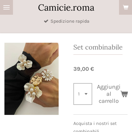
Camicie.roma
Vai
al
Spedizione rapida
contenuto
principale
Set combinabile
39,00 €
Aggiungi
al
carrello
Acquista i nostri set
combinabili