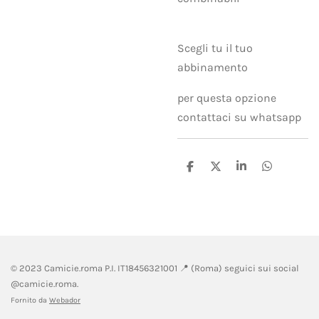
Scegli tu il tuo
abbinamento
per questa opzione
contattaci su whatsapp
C
C
C
C
o
o
o
o
n
n
n
n
d
d
d
d
i
i
i
i
v
v
v
v
i
i
i
i
d
d
d
d
i
i
i
i
© 2023 Camicie.roma P.I.
IT18456321001 📍 (
Roma) seguici sui social
@camicie.roma.
Fornito da
Webador