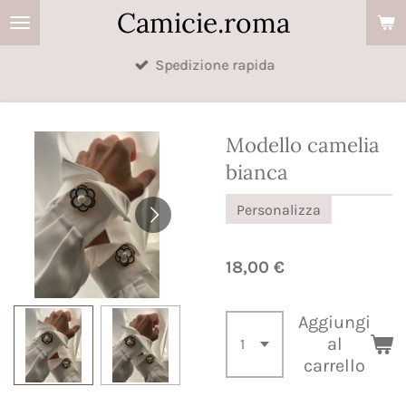
Camicie.roma
Vai
al
Spedizione rapida
contenuto
principale
Modello camelia
bianca
Personalizza
18,00 €
Aggiungi
al
carrello