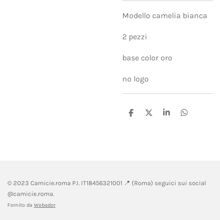
Modello camelia bianca
2 pezzi
base color oro
no logo
C
C
C
C
o
o
o
o
n
n
n
n
d
d
d
d
i
i
i
i
v
v
v
v
i
i
i
i
d
d
d
d
i
i
i
i
© 2023 Camicie.roma P.I.
IT18456321001 📍 (
Roma) seguici sui social
@camicie.roma.
Fornito da
Webador